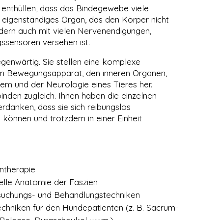
An
enthüllen, dass das Bindegewebe viele
Pul
in eigenständiges Organ, das den Körper nicht
we
ndern auch mit vielen Nervenendigungen,
Art
sensoren versehen ist.
Mä
gegenwärtig. Sie stellen eine komplexe
Ne
m Bewegungsapparat, den inneren Organen,
Th
em und der Neurologie eines Tieres her.
tic
inden zugleich. Ihnen haben die einzelnen
De
rdanken, dass sie sich reibungslos
Dy
önnen und trotzdem in einer Einheit
au
Ve
Kat
au
ntherapie
den
ielle Anatomie der Faszien
suchungs- und Behandlungstechniken
chniken für den Hundepatienten (z. B. Sacrum-
›
W 