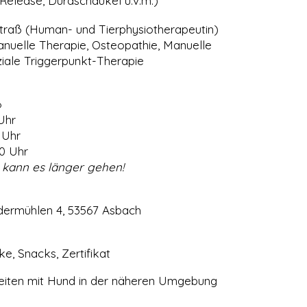
elease, Duraschaukel u.v.m.)
traß (Human- und Tierphysiotherapeutin)
Se
anuelle Therapie, Osteopathie, Manuelle
Di
iale Triggerpunkt-Therapie
202
no
abe
6
For
 Uhr
Tie
 Uhr
Lin
00 Uhr
 kann es länger gehen!
›
Z 
dermühlen 4, 53567 Asbach
ke, Snacks, Zertifikat
iten mit Hund in der näheren Umgebung