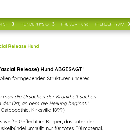
MICH
HUNDEPHYSIO
PREISE – Hund
PFERDEPHYSIO
cial Release Hund
fascial Release) Hund ABGESAGT!
inf
vollen formgebenden Strukturen unseres
wo man die Ursachen der Krankheit suchen
h der Ort, an dem die Heilung beginnt.“
NE
f Osteopathie, Kirksville 1899)
No
Ne
s weiße Geflecht im Körper, das unter der
Wi
kelbündel umhüllt, nur für totes Füllmaterial.