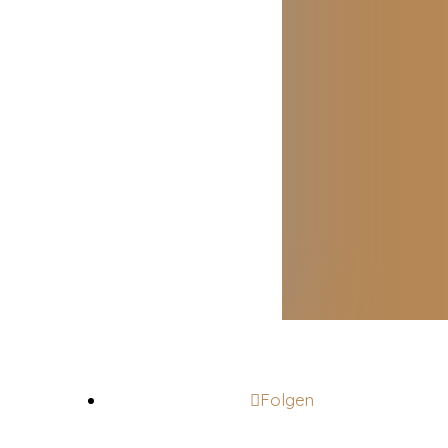
Folgen
go