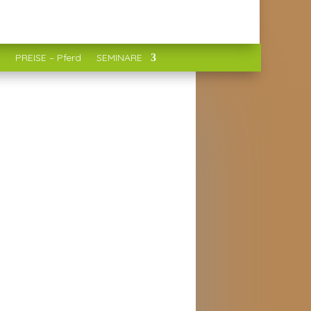
PREISE – Pferd
SEMINARE
KONTAKT
Sabine Braun
o(ät)tierphysio-in-balance.de
Tel. 0176 969 994 68
UIGKEITEN
vember 2025
uer Fachartikel über die
rkungsweise und