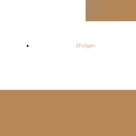
Folgen
go