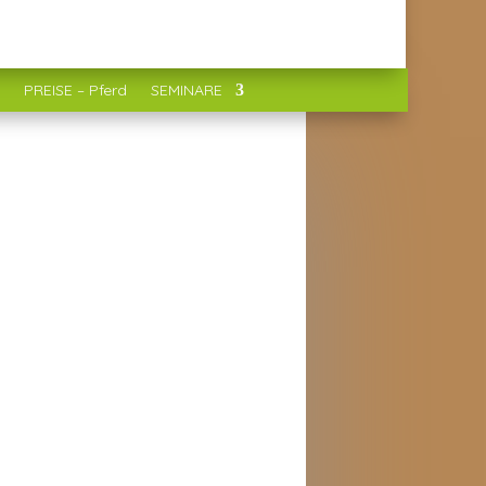
PREISE – Pferd
SEMINARE
KONTAKT
Sabine Braun
o(ät)tierphysio-in-balance.de
Tel. 0176 969 994 68
UIGKEITEN
vember 2025
uer Fachartikel über die
rkungsweise und