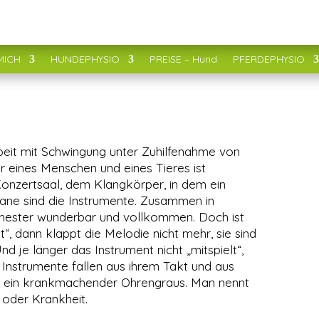
MICH
HUNDEPHYSIO
PREISE – Hund
PFERDEPHYSIO
beit mit Schwingung unter Zuhilfenahme von
 eines Menschen und eines Tieres ist
inf
Konzertsaal, dem Klangkörper, in dem ein
gane sind die Instrumente. Zusammen in
chester wunderbar und vollkommen. Doch ist
t“, dann klappt die Melodie nicht mehr, sie sind
nd je länger das Instrument nicht „mitspielt“,
NE
Instrumente fallen aus ihrem Takt und aus
No
 ein krankmachender Ohrengraus. Man nennt
Ne
oder Krankheit.
Wi