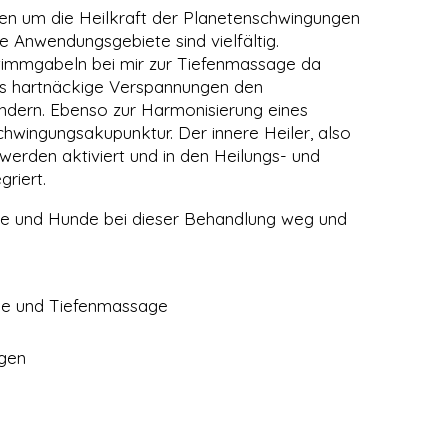
An
en um die Heilkraft der Planetenschwingungen
Pul
e Anwendungsgebiete sind vielfältig.
we
timmgabeln bei mir zur Tiefenmassage da
Art
rs hartnäckige Verspannungen den
dern. Ebenso zur Harmonisierung eines
Mä
chwingungsakupunktur. Der innere Heiler, also
Ne
 werden aktiviert und in den Heilungs- und
Th
riert.
tic
De
de und Hunde bei dieser Behandlung weg und
Dy
au
Ve
Kat
ge und Tiefenmassage
au
den
ngen
›
W 