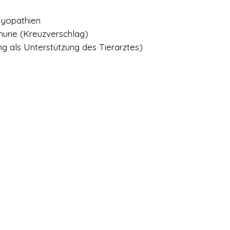
yopathien
Se
nurie (Kreuzverschlag)
Di
ng als Unterstützung des Tierarztes)
202
no
abe
For
Tie
Lin
›
Z 