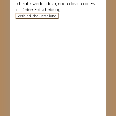
Ich rate weder dazu, noch davon ab: Es
ist Deine Entscheidung.
Verbindliche Bestellung
KONTAKT
Sabine Braun
info(ät)tierphysio-in-balance.de
Tel. 0176 969 994 68
NEUIGKEITEN
November 2025
Neuer Fachartikel über die